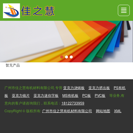
首页
公司介绍
产品展示
亚克力工艺品
亚克力回收
板材知识
行业资讯
联系我们
暂无产品
广州市佳之慧有机材料有限公司,专营
亚克力浇铸板
亚克力挤出板
PS有机
板
亚克力镜片
亚克力迷你字板
MS有机板
PC板
PVC板
等业务,有
意向的客户请咨询我们，联系电话：
18122733959
CopyRight © 版权所有:
广州市佳之慧有机材料有限公司
网站地图
XML